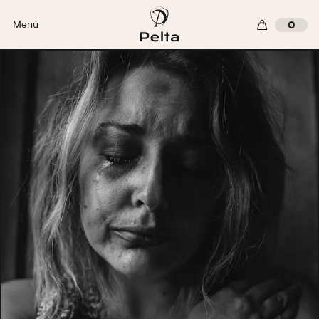
Menú
0