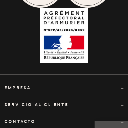
EMPRESA
Sobre Pelta
SERVICIO AL CLIENTE
Condiciones Generales de Venta
Servicio de asistencia al cliente
CONTACTO