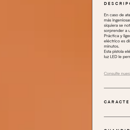
DESCRIP
En caso de ata
más ingeniosas
siquiera se no
sorprender a 
Práctica y lig
eléctrico es d
minutos.
Esta pistola e
luz LED le per
Consulte nues
CARACTE
LONGITUD
DIÁMETRO