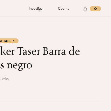
Investigar
Cuenta
0
& TASER
ker Taser Barra de
os negro
2 aviso