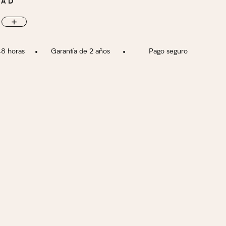
DAD
Batería recargable incluida
ACIÓN
2 000 000 Volts
Sonido y arco eléctrico
RIO
48 horas
Garantía de 2 años
Pago seguro