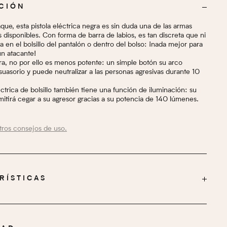
CIÓN
que, esta pistola eléctrica negra es sin duda una de las armas
 disponibles. Con forma de barra de labios, es tan discreta que ni
ta en el bolsillo del pantalón o dentro del bolso: ¡nada mejor para
un atacante!
era, no por ello es menos potente: un simple botón su arco
isuasorio y puede neutralizar a las personas agresivas durante 10
léctrica de bolsillo también tiene una función de iluminación: su
mitirá cegar a su agresor gracias a su potencia de 140 lúmenes.
tros consejos de uso.
RÍSTICAS
11 cm
2,3 cm