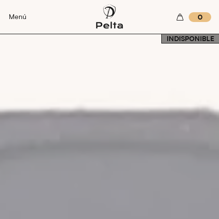
Menú
0
INDISPONIBLE