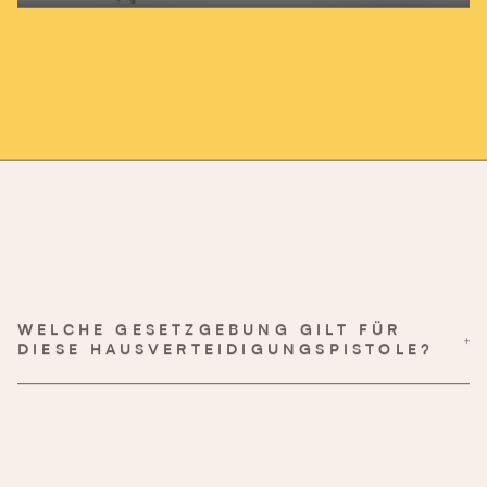
Play
Mute
Enter
fullscre
WELCHE GESETZGEBUNG GILT FÜR
DIESE HAUSVERTEIDIGUNGSPISTOLE?
in strikter Übereinstimmung mit den geltenden
Gesetzen in jedem jeweiligen Land
es liegt in
der Verantwortung jedes Einzelnen, sich über die von den