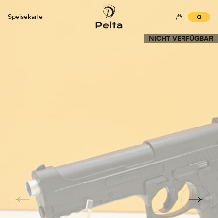
Speisekarte
0
NICHT VERFÜGBAR