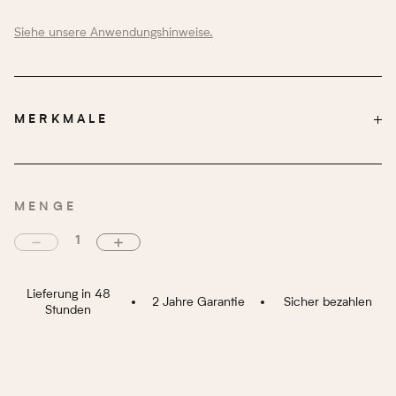
Siehe unsere Anwendungshinweise.
MERKMALE
Laser (LR44 nicht enthalten)
ZUSÄTZLICHE OPTION
Mattschwarz
FARBE
MENGE
Polymer
GRUNDLEGENDES MATERIAL
CO2
MECHANISMUS
7 Schläge
EINFACHE BEDIENUNG
Lieferung in 48
2 Jahre Garantie
Sicher bezahlen
18 j
MÄCHTIG
Stunden
400 g
GEWICHT