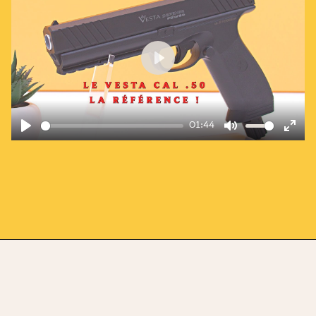
Play
01:44
Play
Mute
Enter
fullscre