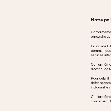
Notre pol
Conformément 
enregistré au
La société DT
communique, c
services int
Conformément 
d'accès, de r
Pour cela, il
defense.com
indiquant le 
Conformément
concernant, l