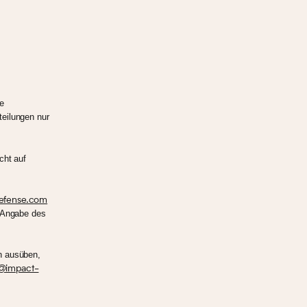
te
teilungen nur
cht auf
efense.com
 Angabe des
n ausüben,
@impact-