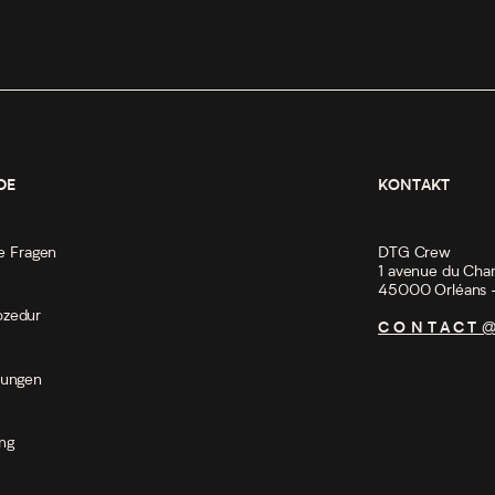
DE
KONTAKT
te Fragen
DTG Crew
1 avenue du Cha
45000 Orléans
ozedur
CONTACT@
mungen
ng