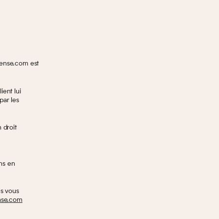
fense.com est
ient lui
par les
 droit
ns en
s vous
nse.com