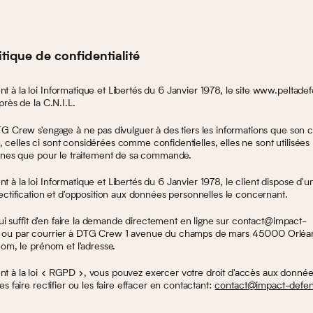
itique de confidentialité
à la loi Informatique et Libertés du 6 Janvier 1978, le site www.peltade
près de la C.N.I.L.
G Crew s'engage à ne pas divulguer à des tiers les informations que son cl
elles ci sont considérées comme confidentielles, elles ne sont utilisées 
ernes que pour le traitement de sa commande.
à la loi Informatique et Libertés du 6 Janvier 1978, le client dispose d'un
ectification et d'opposition aux données personnelles le concernant.
 lui suffit d'en faire la demande directement en ligne sur contact@impact-
 ou par courrier à DTG Crew 1 avenue du champs de mars 45000 Orléa
nom, le prénom et l'adresse.
 à la loi « RGPD », vous pouvez exercer votre droit d'accès aux donnée
es faire rectifier ou les faire effacer en contactant:
contact@impact-defe