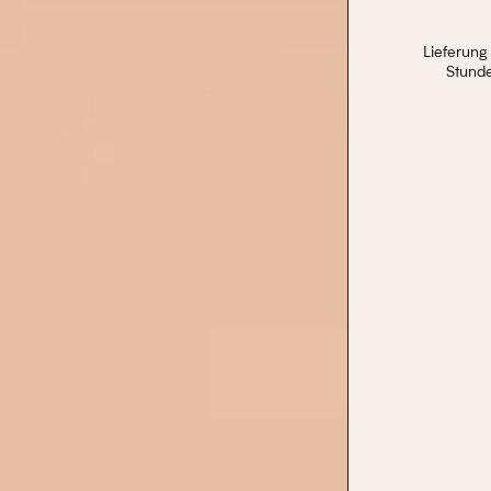
STÄRKE DES REI
Lieferung
PROJEKTIONSTYP
Stund
EINFACHE BEDIE