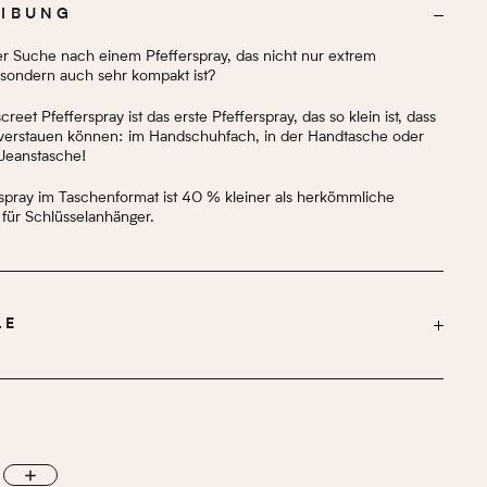
EIBUNG
er Suche nach einem Pfefferspray, das nicht nur extrem
, sondern auch sehr kompakt ist?
reet Pfefferspray ist das erste Pfefferspray, das so klein ist, dass
l verstauen können: im Handschuhfach, in der Handtasche oder
 Jeanstasche!
rspray im Taschenformat ist 40 % kleiner als herkömmliche
für Schlüsselanhänger.
LE
5 cm
0,5 cm
Einfach
LICHKEIT
3 m
TFERNUNG