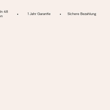
Maximal
ZPRODUKTES
 in 48
1 Jahr Garantie
Sichere Bezahlung
Gel
en
10 Impulse von 1 Sekunde
NUNG