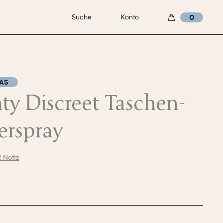
Suche
Konto
0
AS
ty Discreet Taschen-
ferspray
2 Notiz