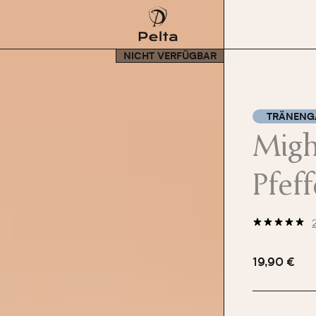
NICHT VERFÜGBAR
TRÄNENG
Migh
Pfef
19,90 €