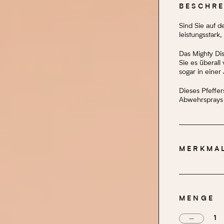
BESCHR
Sind Sie auf d
leistungsstark
Das Mighty Disc
Sie es überal
sogar in einer
Dieses Pfeffe
Abwehrsprays 
MERKMA
LÄNGE
DURCHMESSER
MENGE
BENUTZERFREUND
PROJEKTIONSEN