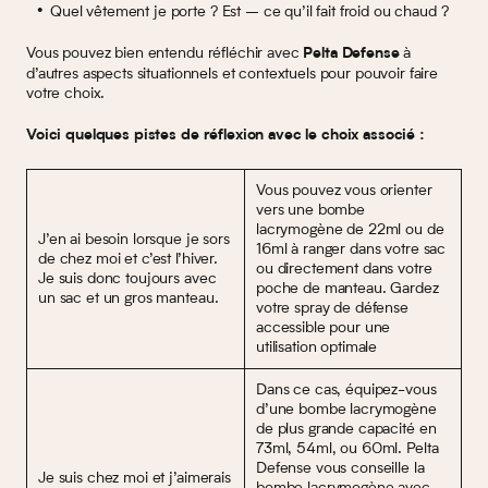
Quel vêtement je porte ? Est – ce qu’il fait froid ou chaud ?
Vous pouvez bien entendu réfléchir avec
à
Pelta Defense
d’autres aspects situationnels et contextuels pour pouvoir faire
votre choix.
Voici quelques pistes de réflexion avec le choix associé :
Vous pouvez vous orienter
vers une bombe
lacrymogène de 22ml ou de
J’en ai besoin lorsque je sors
16ml à ranger dans votre sac
de chez moi et c’est l’hiver.
ou directement dans votre
Je suis donc toujours avec
poche de manteau. Gardez
un sac et un gros manteau.
votre spray de défense
accessible pour une
utilisation optimale
Dans ce cas, équipez-vous
d’une bombe lacrymogène
de plus grande capacité en
73ml, 54ml, ou 60ml. Pelta
Defense vous conseille la
Je suis chez moi et j’aimerais
bombe lacrymogène avec