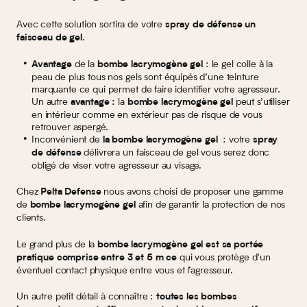
Avec cette solution sortira de votre
spray de défense un
.
faisceau de gel
de la
: le gel colle à la
Avantage
bombe lacrymogène gel
peau de plus tous nos gels sont équipés d’une teinture
marquante ce qui permet de faire identifier votre agresseur.
Un autre
la
peut s’utiliser
avantage :
bombe lacrymogène gel
en intérieur comme en extérieur pas de risque de vous
retrouver aspergé.
Inconvénient de
: votre
la bombe lacrymogène gel
spray
délivrera un faisceau de gel vous serez donc
de défense
obligé de viser votre agresseur au visage.
Chez
nous avons choisi de proposer une gamme
Pelta Defense
de
afin de garantir la protection de nos
bombe lacrymogène gel
clients.
Le grand plus de la
bombe lacrymogène gel
est sa portée
qui vous protège d’un
pratique comprise entre 3 et 5 m ce
éventuel contact physique entre vous et l’agresseur.
Un autre petit détail à connaître :
toutes les bombes