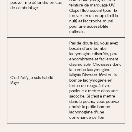
pouvoir me défendre en cas
teinture de marquage UV,
de cambriolage
Clapet fluorescent (pour le
trouver en un coup d’œil la
nuit) et l’accroche mural
pour une accessibilité
optimale.
Pas de doute ici, vous avez
besoin d’une bombe
lacrymogène discrète, peu
encombrante et facilement
dissimulable. Choisissez donc
la bombe lacrymogène
Mighty Discreet 16ml ou la
C’est l’été, je suis habillé
bombe lacrymogène en
léger
forme de rouge à lèvre
pratique à mettre dans une
sacoche. Si c’est à mettre
dans la poche, vous pouvez
choisir la petite bombe
lacrymogène d’une
contenance de 16ml