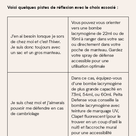
Voici quelques pistes de réflexion avec le choix associé :
Vous pouvez vous orienter
vers une bombe
lacrymogène de 22ml ou de
J’en ai besoin lorsque je sors
16ml à ranger dans votre sac
de chez moi et c’est l’hiver.
ou directement dans votre
Je suis donc toujours avec
poche de manteau. Gardez
un sac et un gros manteau.
votre spray de défense
accessible pour une
utilisation optimale
Dans ce cas, équipez-vous
d’une bombe lacrymogène
de plus grande capacité en
73ml, 54ml, ou 60ml. Pelta
Defense vous conseille la
Je suis chez moi et j’aimerais
bombe lacrymogène avec
pouvoir me défendre en cas
teinture de marquage UV,
de cambriolage
Clapet fluorescent (pour le
trouver en un coup d’œil la
nuit) et l’accroche mural
pour une accessibilité