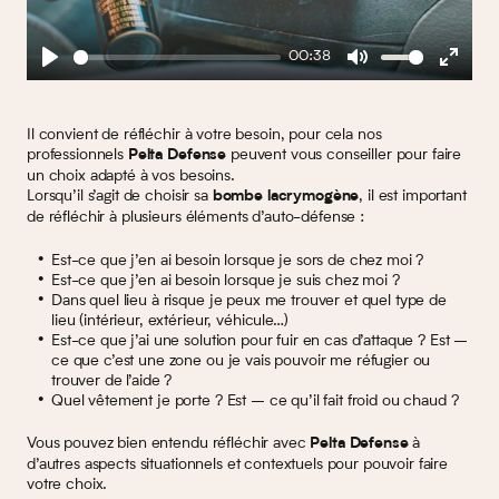
00:38
Play
Mute
Enter
fullscreen
Il convient de réfléchir à votre besoin, pour cela nos
professionnels
peuvent vous conseiller pour faire
Pelta Defense
un choix adapté à vos besoins.
Lorsqu’il s’agit de choisir sa
, il est important
bombe lacrymogène
de réfléchir à plusieurs éléments d’auto-défense :
Est-ce que j’en ai besoin lorsque je sors de chez moi ?
Est-ce que j’en ai besoin lorsque je suis chez moi ?
Dans quel lieu à risque je peux me trouver et quel type de
lieu (intérieur, extérieur, véhicule…)
Est-ce que j’ai une solution pour fuir en cas d’attaque ? Est –
ce que c’est une zone ou je vais pouvoir me réfugier ou
trouver de l’aide ?
Quel vêtement je porte ? Est – ce qu’il fait froid ou chaud ?
Vous pouvez bien entendu réfléchir avec
à
Pelta Defense
d’autres aspects situationnels et contextuels pour pouvoir faire
votre choix.