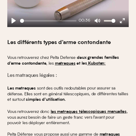
00:36
Play
Mute
Enter
fullscreen
Les différents types d’arme contondante
Vous retrouverez chez Pelta Defense
deux grandes familles
, les
:
d’arme contondante
matraques
et les
Kubotan
Les matraques légales :
sont des outils redoutables pour assurer sa
Les matraques
défense. Elles sont en général télescopiques, de différentes tailles
et surtout
.
simples d’utilisation
Vous retrouverez donc
,
les matraques télescopiques manuelles
vous aurez besoin de faire un geste franc vers l’avant pour
pouvoir les déployer entièrement.
Pelta Défense vous propose aussi une gamme de
matraques