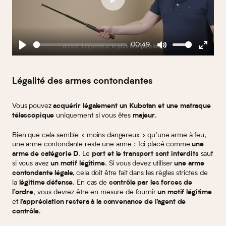
Play
00:49
Play
Mute
Enter
fullscreen
Légalité des armes contondantes
Vous pouvez
acquérir légalement un Kubotan et une matraque
uniquement si vous êtes
.
télescopique
majeur
Bien que cela semble « moins dangereux » qu’une arme à feu,
une arme contondante reste une arme : Ici placé comme
une
. Le
sauf
arme de catégorie D
port et le transport sont interdits
si vous avez
. Si vous devez utiliser
un motif légitime
une arme
cela doit être fait dans les règles strictes de
contondante
légale,
la
. En cas de
légitime défense
contrôle par les forces de
, vous devrez être en mesure de fournir
l’ordre
un motif légitime
et
l’appréciation restera à la convenance de l’agent de
.
contrôle