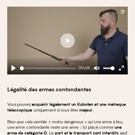
Play
00:49
Play
Mute
Enter
fullscreen
Légalité des armes contondantes
Vous pouvez
acquérir légalement un Kubotan et une matraque
uniquement si vous êtes
.
télescopique
majeur
Bien que cela semble « moins dangereux » qu’une arme à feu,
une arme contondante reste une arme : Ici placé comme
une
. Le
sauf
arme de catégorie D
port et le transport sont interdits