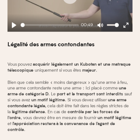
Play
00:49
Play
Mute
Enter
fullscreen
Légalité des armes contondantes
Vous pouvez
acquérir légalement un Kubotan et une matraque
uniquement si vous êtes
.
télescopique
majeur
Bien que cela semble « moins dangereux » qu’une arme à feu,
une arme contondante reste une arme : Ici placé comme
une
. Le
sauf
arme de catégorie D
port et le transport sont interdits
si vous avez
. Si vous devez utiliser
un motif légitime
une arme
cela doit être fait dans les règles strictes de
contondante
légale,
la
. En cas de
légitime défense
contrôle par les forces de
, vous devrez être en mesure de fournir
l’ordre
un motif légitime
et
l’appréciation restera à la convenance de l’agent de
.
contrôle