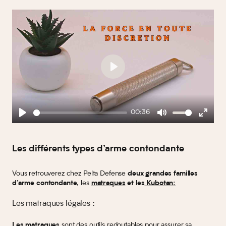
Play
00:36
Play
Mute
Enter
fullscreen
Les différents types d’arme contondante
Vous retrouverez chez Pelta Defense
deux grandes familles
, les
:
d’arme contondante
matraques
et les
Kubotan
Les matraques légales :
sont des outils redoutables pour assurer sa
Les matraques