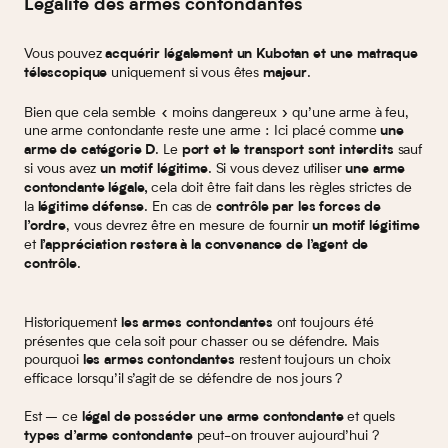
Légalité des armes contondantes
Vous pouvez
acquérir légalement un Kubotan et une matraque
uniquement si vous êtes
.
télescopique
majeur
Bien que cela semble « moins dangereux » qu’une arme à feu,
une arme contondante reste une arme : Ici placé comme
une
. Le
sauf
arme de catégorie D
port et le transport sont interdits
si vous avez
. Si vous devez utiliser
un motif légitime
une arme
cela doit être fait dans les règles strictes de
contondante
légale,
la
. En cas de
légitime défense
contrôle par les forces de
, vous devrez être en mesure de fournir
l’ordre
un motif légitime
et
l’appréciation restera à la convenance de l’agent de
.
contrôle
Historiquement
ont toujours été
les armes contondantes
présentes que cela soit pour chasser ou se défendre. Mais
pourquoi
restent toujours un choix
les armes contondantes
efficace lorsqu’il s’agit de se défendre de nos jours ?
Est – ce
et quels
légal de posséder une arme contondante
peut-on trouver aujourd’hui ?
types d’arme contondante