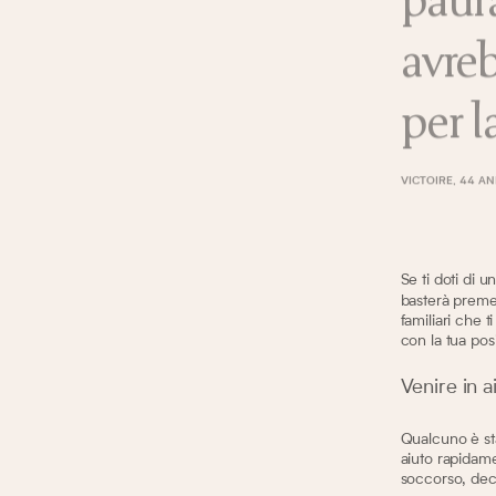
avre
per l
VICTOIRE, 44 AN
Se ti doti di u
basterà premere
familiari che 
con la tua pos
Venire in a
Qualcuno è sta
aiuto rapidame
soccorso, dec