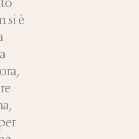
ito
 si è
a
na
ora,
re
na,
per
che