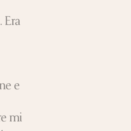
. Era
ne e
re mi