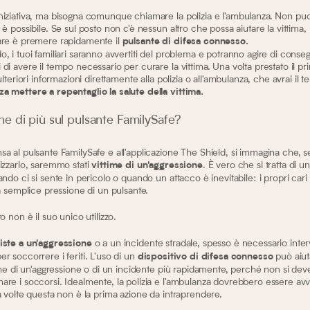
iziativa, ma bisogna comunque chiamare la polizia e l'ambulanza. Non puoi 
 è possibile. Se sul posto non c'è nessun altro che possa aiutare la vittima, 
are è premere rapidamente il
pulsante di difesa connesso.
, i tuoi familiari saranno avvertiti del problema e potranno agire di conse
di avere il tempo necessario per curare la vittima. Una volta prestato il p
ulteriori informazioni direttamente alla polizia o all'ambulanza, che avrai il 
a mettere a repentaglio la salute della vittima.
ne di più sul pulsante FamilySafe?
a al pulsante FamilySafe e all'applicazione The Shield, si immagina che, s
izzarlo, saremmo stati
. È vero che si tratta di un
vittime di un'aggressione
ando ci si sente in pericolo o quando un attacco è inevitabile: i propri car
la semplice pressione di un pulsante.
o non è il suo unico utilizzo.
o a un incidente stradale, spesso è necessario inte
iste a un'aggressione
r soccorrere i feriti. L'uso di un
può aiut
dispositivo di difesa connesso
time di un'aggressione o di un incidente più rapidamente, perché non si de
re i soccorsi. Idealmente, la polizia e l'ambulanza dovrebbero essere avvi
a volte questa non è la prima azione da intraprendere.