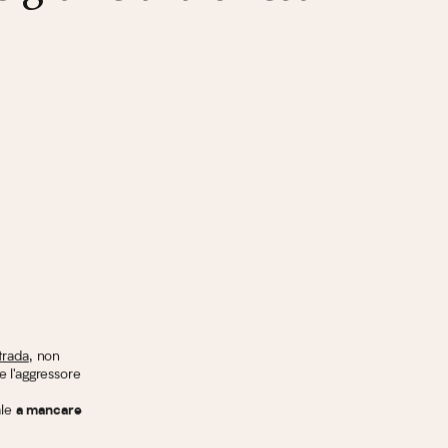
trada
, non
 l'aggressore
ale
a mancare