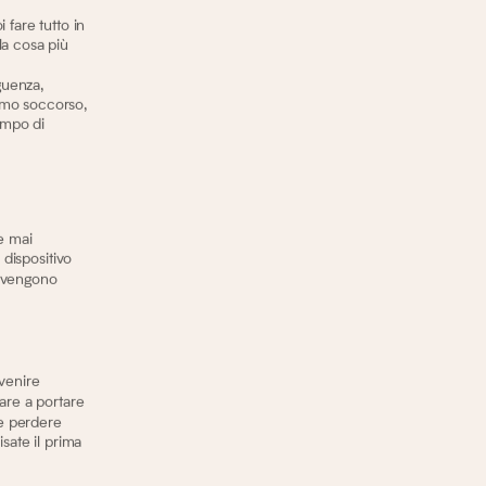
fare tutto in
la cosa più
guenza,
rimo soccorso,
tempo di
e mai
 dispositivo
i vengono
rvenire
are a portare
ve perdere
sate il prima