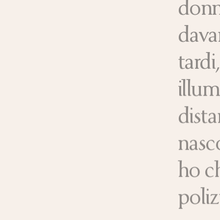
donn
davan
tardi
illum
dista
nasc
ho c
poliz