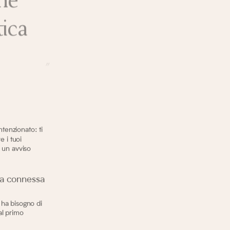
ica
tenzionato: ti
e i tuoi
e un avviso
sa connessa
 ha bisogno di
al primo