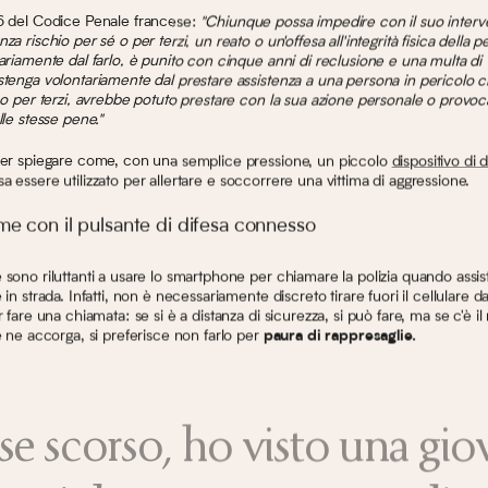
6 del Codice Penale francese:
"Chiunque possa impedire con il suo interv
a rischio per sé o per terzi, un reato o un'offesa all'integrità fisica della p
ariamente dal farlo, è punito con cinque anni di reclusione e una multa d
tenga volontariamente dal prestare assistenza a una persona in pericolo c
 o per terzi, avrebbe potuto prestare con la sua azione personale o provoc
lle stesse pene."
per spiegare come, con una semplice pressione, un piccolo
dispositivo di d
a essere utilizzato per allertare e soccorrere una vittima di aggressione.
rme con il pulsante di difesa connesso
sono riluttanti a usare lo smartphone per chiamare la polizia quando assis
in strada. Infatti, non è necessariamente discreto tirare fuori il cellulare da
 fare una chiamata: se si è a distanza di sicurezza, si può fare, ma se c'è il
e ne accorga, si preferisce non farlo per
paura di rappresaglie.
se scorso, ho visto una gi