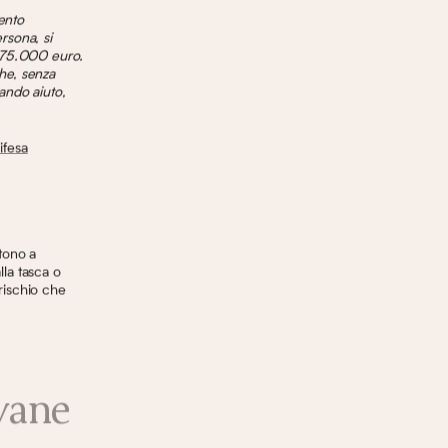
ento
ersona, si
i 75.000 euro.
he, senza
ando aiuto,
ifesa
tono a
lla tasca o
 rischio che
ovane