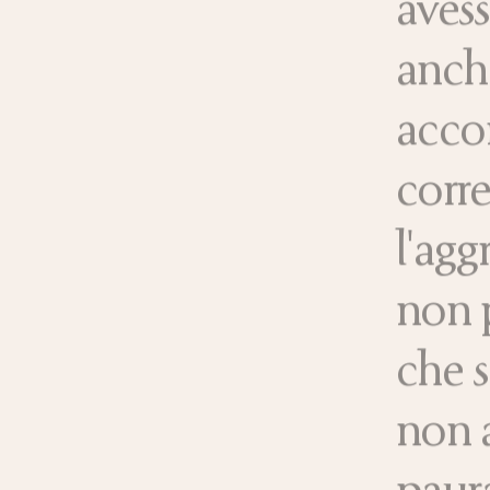
avess
anch
accor
corre
l'agg
non 
che s
non a
paura