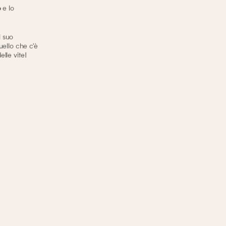
e lo
o
l suo
uello che c'è
lle vite!