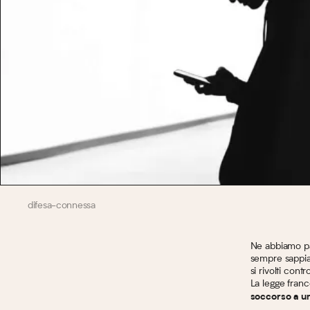
difesa-connessa
Ne abbiamo pa
sempre sappia
si rivolti contr
La legge franc
soccorso a un