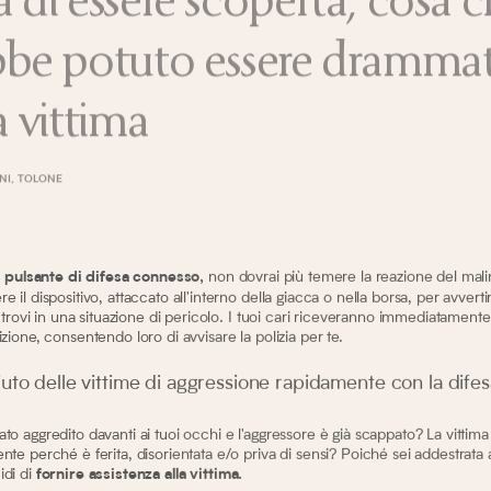
bbe potuto essere drammat
a vittima
NI, TOLONE
n
non dovrai più temere la reazione del malin
pulsante di difesa connesso,
 il dispositivo, attaccato all'interno della giacca o nella borsa, per avvertir
ti trovi in una situazione di pericolo. I tuoi cari riceveranno immediatament
izione, consentendo loro di avvisare la polizia per te.
iuto delle vittime di aggressione rapidamente con la dife
to aggredito davanti ai tuoi occhi e l'aggressore è già scappato? La vittima
nte perché è ferita, disorientata e/o priva di sensi? Poiché sei addestrata 
idi di
fornire assistenza alla vittima.