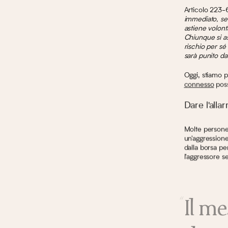
Articolo 223-
immediato, senz
astiene volont
Chiunque si as
rischio per sé
sarà punito da
Oggi, stiamo 
connesso
poss
Dare l'alla
Molte persone 
un'aggressione 
dalla borsa per
l'aggressore s
Il me