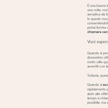
È una buona in
una volta, non
semplice da f
In questo modo
consentendoti 
potrai fornire 
chiamare senz
Vuoi saper
Quando si pens
dovessimo util
molto utile qu
avvertiti con 
Tuttavia, quest
Quando si
ass
rapidamente pe
aiuto alle vit
tempo a chiama
possibile, ma 