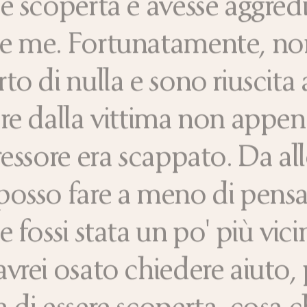
e scoperta e avesse aggred
e me. Fortunatamente, non
to di nulla e sono riuscita 
re dalla vittima non appe
ressore era scappato. Da all
posso fare a meno di pensa
e fossi stata un po' più vici
vrei osato chiedere aiuto, 
 di essere scoperta, cosa 