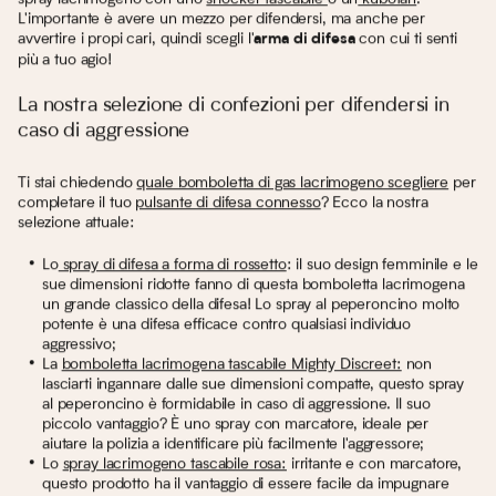
L'importante è avere un mezzo per difendersi, ma anche per
avvertire i propi cari, quindi scegli l'
con cui ti senti
arma di difesa
più a tuo agio!
La nostra selezione di confezioni per difendersi in
caso di aggressione
Ti stai chiedendo
quale bomboletta di gas lacrimogeno scegliere
per
completare il tuo
pulsante di difesa connesso
? Ecco la nostra
selezione attuale:
Lo
spray di difesa a forma di rossetto
: il suo design femminile e le
sue dimensioni ridotte fanno di questa bomboletta lacrimogena
un grande classico della difesa! Lo spray al peperoncino molto
potente è una difesa efficace contro qualsiasi individuo
aggressivo;
La
bomboletta lacrimogena tascabile Mighty Discreet:
non
lasciarti ingannare dalle sue dimensioni compatte, questo spray
al peperoncino è formidabile in caso di aggressione. Il suo
piccolo vantaggio? È uno spray con marcatore, ideale per
aiutare la polizia a identificare più facilmente l'aggressore;
Lo
spray lacrimogeno tascabile rosa:
irritante e con marcatore,
questo prodotto ha il vantaggio di essere facile da impugnare