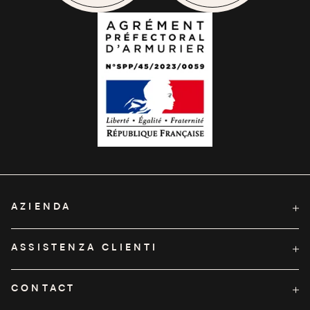
AZIENDA
A proposito di Pelta
ASSISTENZA CLIENTI
Condizioni Generali di Vendita
Servizio clienti
CONTACT