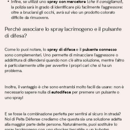
Infine, se utilizzi uno
(
che ti consigliamo!
),
spray con marcatore
la polizia sarà in grado di identificare più facilmente l'aggressore:
oltre a bruciarsi gli occhi, avrà sul viso un prodotto colorato
difficile da rimuovere.
Perché associare lo spray lacrimogeno e il pulsante
di difesa?
Come lo puoi notare, lo
e il
spray di difesa
pulsante connesso
sono complementari. Uno permette di minacciare l'aggressore o
addirittura di difendersi quando non c'è altra soluzione, mentre l'altro
è particolarmente utile per avvertire i propri cari che si ha un
problema.
Inoltre, il vantaggio è che sono entrambi molto facili da usare: non è
necessario sapere nulla di
per premere un pulsante o
autodifesa
uno spray!
E se fosse la combinazione perfetta per sentirsi al sicuro in strada?
Noi di Pelta Défense crediamo che questa sia una soluzione adatta
alla maggior parte delle persone. Naturalmente, puoi sostituire lo
spray lacrimogeno con uno
shocker tascabile
o un
kubotan
.