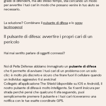
grado di difenderti, ma allo stesso tempo, stai cercando un modo
per avvertire i tuoi cari in modo che possano venire in tuo aiuto se
necessario.
La soluzione? Combinare il
pulsante di difesa
e lo
spray
lacrimogeno!
Il pulsante di difesa: avvertire i propri cari di un
pericolo
Hai mai sentito parlare di oggetti connessi?
Noi di Pelta Défense abbiamo immaginato un
pulsante di difesa
che ti permette di avvisare i tuoi cari di un problema con un solo
clic: è molto più discreto e sicuro che tirare fuori il cellulare quando
un individuo aggressivo ti si avvicina!
Collegato all'applicazione The Shield (disponibile su IOS e Android), il
nostro pulsante di difesa è molto intelligente. Se ti senti insicura per
strada perché pensi che qualcuno ti stia seguendo, puoi
semplicemente premere il pulsante e i tuoi cari riceveranno una
notifica con le tue esatte coordinate GPS.