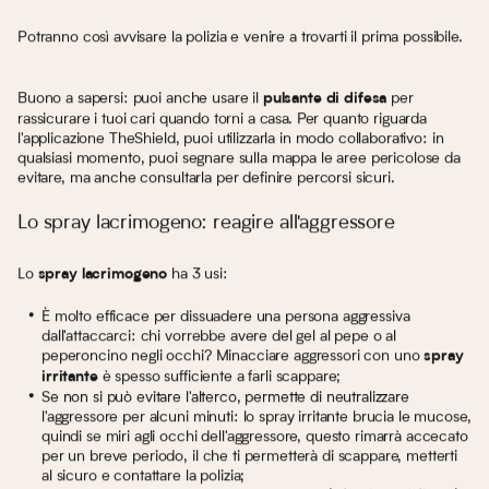
Potranno così avvisare la polizia e venire a trovarti il prima possibile.
Buono a sapersi: puoi anche usare il
per
pulsante di difesa
rassicurare i tuoi cari quando torni a casa. Per quanto riguarda
l'applicazione TheShield, puoi utilizzarla in modo collaborativo: in
qualsiasi momento, puoi segnare sulla mappa le aree pericolose da
evitare, ma anche consultarla per definire percorsi sicuri.
Lo spray lacrimogeno: reagire all'aggressore
Lo
ha 3 usi:
spray lacrimogeno
È molto efficace per dissuadere una persona aggressiva
dall'attaccarci: chi vorrebbe avere del gel al pepe o al
peperoncino negli occhi? Minacciare aggressori con uno
spray
è spesso sufficiente a farli scappare;
irritante
Se non si può evitare l'alterco, permette di neutralizzare
l'aggressore per alcuni minuti: lo spray irritante brucia le mucose,
quindi se miri agli occhi dell'aggressore, questo rimarrà accecato
per un breve periodo, il che ti permetterà di scappare, metterti
al sicuro e contattare la polizia;