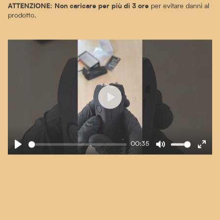
per evitare danni al
ATTENZIONE: Non caricare per più di 3 ore
prodotto.
Play
00:35
Play
Mute
Enter
fullscre