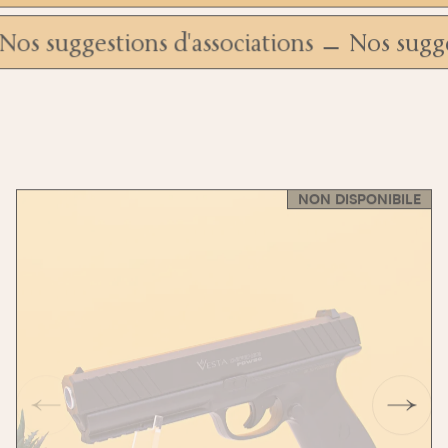
Nos suggestions d'associations
Nos sug
NON DISPONIBILE