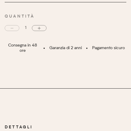
Cavo di alimentazione incluso
TIPO DI RICARICA DELLA BATTERIA
QUANTITÀ
Polimero
MATERIALE
3 800 000 V
POTERE
150g
PESO
Consegna in 48
Garanzia di 2 anni
Pagamento sicuro
ore
DETTAGLI