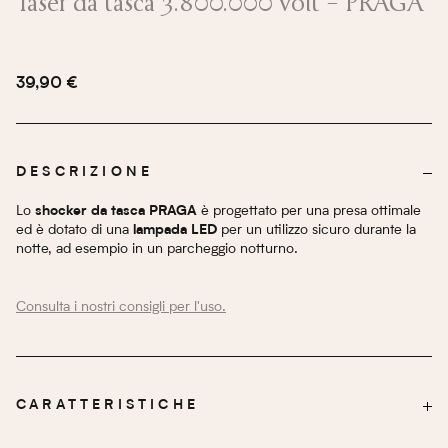
Taser da tasca 3.800.000 volt – PRAGA
39,90 €
DESCRIZIONE
Lo
è progettato per una presa ottimale
shocker da tasca PRAGA
ed è dotato di una
per un utilizzo sicuro durante la
lampada LED
notte, ad esempio in un parcheggio notturno.
Consulta i nostri consigli per l'uso.
CARATTERISTICHE
Batteria inclusa
TIPO DI ALIMENTAZIONE