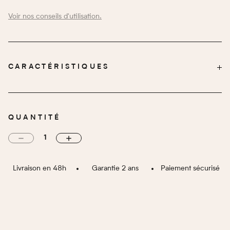
Voir nos conseils d'utilisation.
CARACTÉRISTIQUES
112 g
POIDS (G)
Polymère
MATIÈRE GLOBALE
QUANTITÉ
Noir
COULEUR
Batteries rechargeables fournis
TYPE D'ALIMENTATION
3 000 000 Volts
PUISSANCE
Livraison en 48h
Garantie 2 ans
Paiement sécurisé
Arc et son électrique
EFFET DISSUASIF
Câble USB fourni
TYPE DE RECHARGEMENT BATTERIE
12,7 cm x 4,5 cm x 2,5 cm
DIMENSION