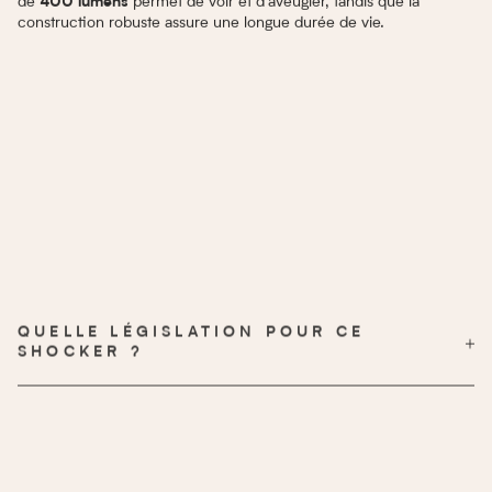
de
permet de voir et d’aveugler, tandis que la
400 lumens
construction robuste assure une longue durée de vie.
QUELLE LÉGISLATION POUR CE
SHOCKER ?
catégorie D