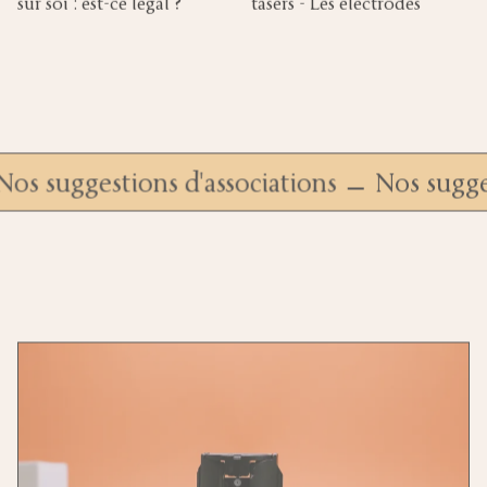
sur soi : est-ce légal ?
tasers - Les électrodes
Nos suggestions d'associations
Nos sugg