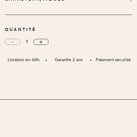
USB
TYPE DE RECHARGEMENT BATTERIE
Noir
COULEUR
QUANTITÉ
Polymère
MATIÈRE GLOBALE
3 800 000 V
PUISSANCE
400 g
POIDS (G)
Livraison en 48h
Garantie 2 ans
Paiement sécurisé