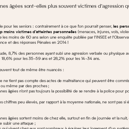
nes âgées sont-elles plus souvent victimes d’agression q
 pour les seniors : contrairement à ce que l’on pourrait penser,
les per
(menaces, injures, vols, viol
p moins victimes d’atteintes personnelles
e les moins de 60 ans selon une enquête publiée par l’INSEE et l’Observat
ance et des réponses Pénales en 2014 !
tude, 8,7% des personnes ayant subi une agression verbale ou physique av
 18,6% pour les 35-59 ans et 28,2% pour les 14-34 ans.
peuvent tout de même être nuancés :
e ne tient pas compte des actes de maltraitance qui peuvent être commi
e ou même par des proches ;
nes âgées n’ont pas toujours la possibilité de se rendre à la police pour por
 chiffres peu élevés, par rapport à la moyenne nationale, ne sont pas si
nes âgées sortent moins de chez elle, surtout en fin de journée et la nuit, 
de subir une attaque ;
s qui vivent chez eux sont nombreux à équiper leur logement d’un systèm