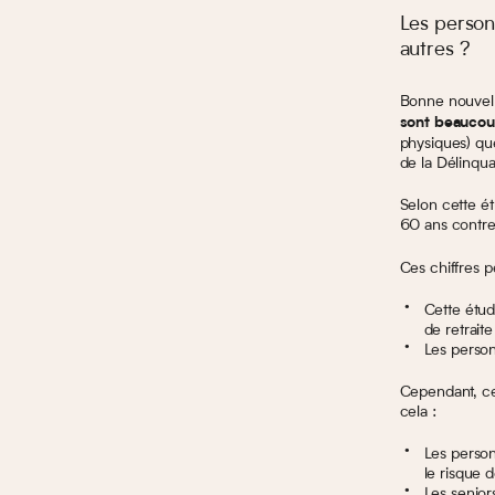
Les person
autres ?
Bonne nouvelle
sont beaucou
physiques) qu
de la Délinqu
Selon cette é
60 ans contre
Ces chiffres 
Cette étud
de retrait
Les person
Cependant, ces
cela :
Les person
le risque 
Les senior