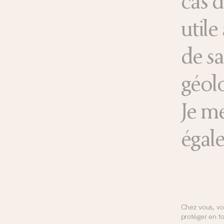
cas d
utile
de sa
géolo
Je me
égal
Chez vous, vo
protéger en to