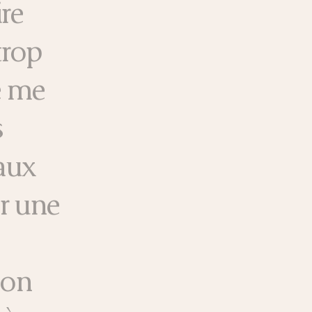
ire
trop
de me
s
 aux
r une
mon