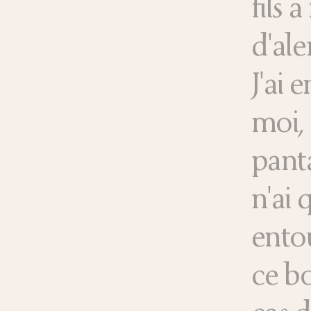
fils 
d'ale
J'ai
moi,
panta
n'ai 
entou
ce bo