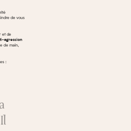
rité
indre de vous
r et de
ti-agression
ée de main,
es :
a
Il