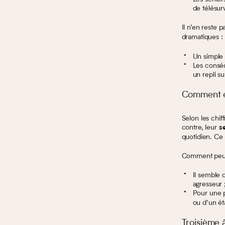
de télésurv
Il n’en reste 
dramatiques :
Un simple 
Les conséq
un repli s
Comment ex
Selon les chif
contre, leur
s
quotidien. Ce
Comment peut-
Il semble 
agresseur 
Pour une p
ou d’un éta
Troisième 