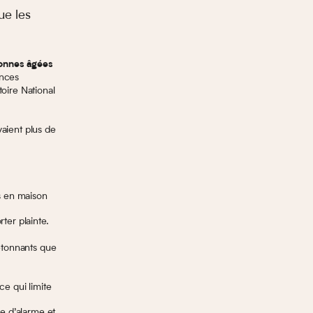
ue les
sonnes âgées
ences
oire National
aient plus de
s en maison
ter plainte.
 étonnants que
ce qui limite
e d’alarme et