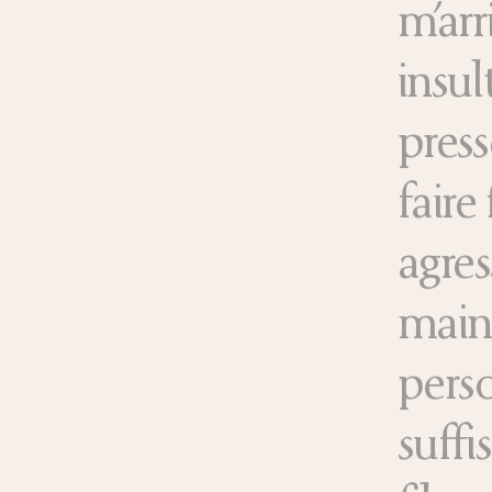
m’arr
insul
press
faire
agres
mains
perso
suffi