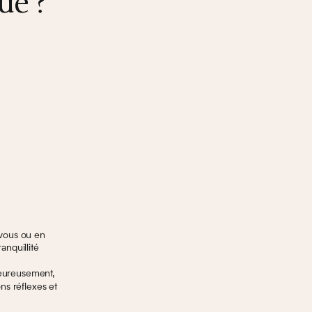
ue ?
 vous ou en
anquillité
heureusement,
ns réflexes et