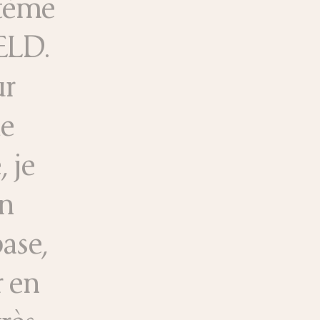
stème
IELD.
ur
de
 je
on
base,
r en