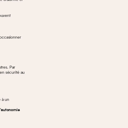
ouvent
 occasionner
utres. Par
 en sécurité au
.
e à un
d’autonomie