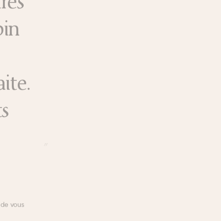
très
pin
ite.
ts
 de vous