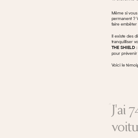
Même si vous 
permanent ? V
faire embêter 
Il existe des d
tranquilliser
:
THE SHIELD
pour prévenir
Voici le témo
J'ai 
voitu